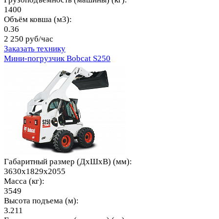
1400
Объём ковша (м3):
0.36
2 250 руб/час
Заказать технику
Мини-погрузчик Bobcat S250
Габаритный размер (ДхШхВ) (мм):
3630x1829x2055
Масса (кг):
3549
Высота подъема (м):
3.211