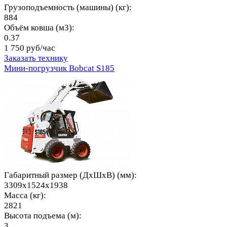
Грузоподъемность (машины) (кг):
884
Объём ковша (м3):
0.37
1 750 руб/час
Заказать технику
Мини-погрузчик Bobcat S185
Габаритный размер (ДхШхВ) (мм):
3309x1524x1938
Масса (кг):
2821
Высота подъема (м):
3