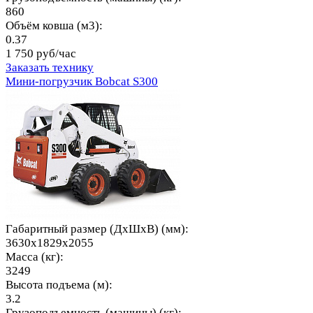
860
Объём ковша (м3):
0.37
1 750 руб/час
Заказать технику
Мини-погрузчик Bobcat S300
Габаритный размер (ДхШхВ) (мм):
3630x1829x2055
Масса (кг):
3249
Высота подъема (м):
3.2
Грузоподъемность (машины) (кг):