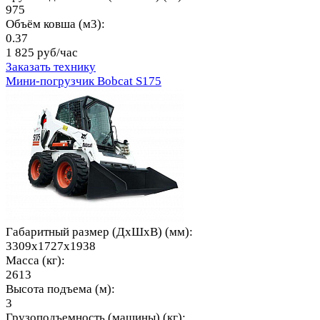
975
Объём ковша (м3):
0.37
1 825 руб/час
Заказать технику
Мини-погрузчик Bobcat S175
Габаритный размер (ДхШхВ) (мм):
3309x1727x1938
Масса (кг):
2613
Высота подъема (м):
3
Грузоподъемность (машины) (кг):