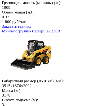
Грузоподъемность (машины) (кг):
1009
Объём ковша (м3):
0.37
1 800 руб/час
Заказать технику
Мини-погрузчик Caterpillar 236B
Габаритный размер (ДхШхВ) (мм):
3515x1676x2092
Масса (кг):
3178
Высота подъема (м):
3.1