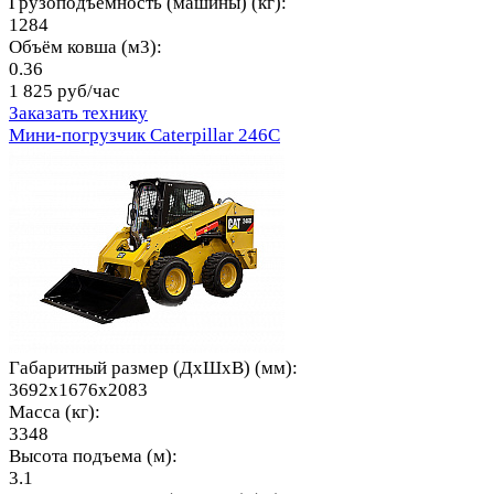
Грузоподъемность (машины) (кг):
1284
Объём ковша (м3):
0.36
1 825 руб/час
Заказать технику
Мини-погрузчик Caterpillar 246C
Габаритный размер (ДхШхВ) (мм):
3692x1676x2083
Масса (кг):
3348
Высота подъема (м):
3.1