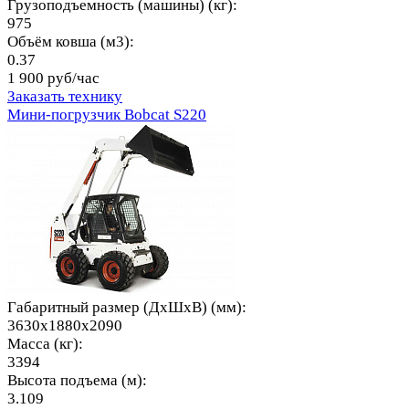
Грузоподъемность (машины) (кг):
975
Объём ковша (м3):
0.37
1 900 руб/час
Заказать технику
Мини-погрузчик Bobcat S220
Габаритный размер (ДхШхВ) (мм):
3630x1880x2090
Масса (кг):
3394
Высота подъема (м):
3.109