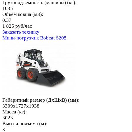
Грузоподъемность (машины) (кг):
1035
Объём ковша (м3):
0.37
1 825 руб/час
Заказать технику
Мини-погрузчик Bobcat S205
Габаритный размер (ДхШхВ) (мм):
3309x1727x1938
Масса (кг):
3023
Высота подъема (м):
3