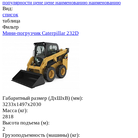
популярности
цене
цене
наименованию
наименованию
Вид:
список
таблица
Фильтр
Мини-погрузчик Caterpillar 232D
Габаритный размер (ДхШхВ) (мм):
3233х1497х2030
Масса (кг):
2818
Высота подъема (м):
2
Грузоподъемность (машины) (кг):