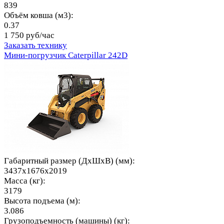
839
Объём ковша (м3):
0.37
1 750 руб/час
Заказать технику
Мини-погрузчик Caterpillar 242D
Габаритный размер (ДхШхВ) (мм):
3437x1676x2019
Масса (кг):
3179
Высота подъема (м):
3.086
Грузоподъемность (машины) (кг):