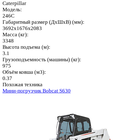
Caterpillar
Модель:
246C
Габаритный размер (ДхШхВ) (мм):
3692x1676x2083
Масса (кг):
3348
Высота подъема (м):
3.1
Грузоподъемность (машины) (кг):
975
Объём ковша (м3):
0.37
Похожая техника
Мини-погрузчик Bobcat S630