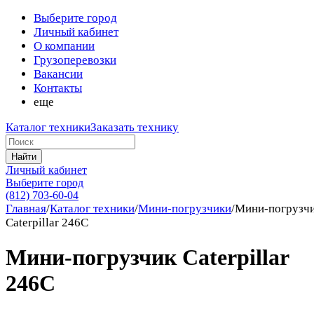
Выберите город
Личный кабинет
О компании
Грузоперевозки
Вакансии
Контакты
еще
Каталог техники
Заказать технику
Найти
Личный кабинет
Выберите город
(812) 703-60-04
Главная
/
Каталог техники
/
Мини-погрузчики
/
Мини-погрузч
Caterpillar 246C
Мини-погрузчик Caterpillar
246C