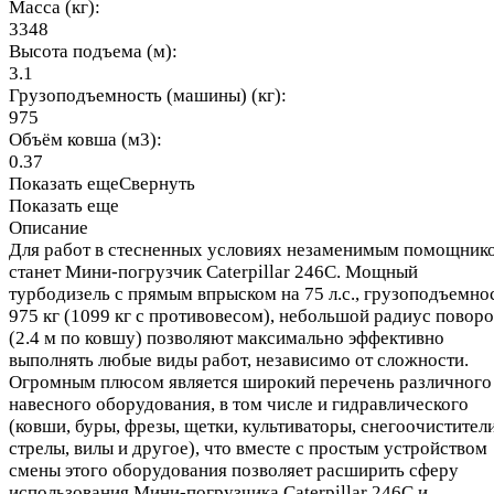
Масса (кг):
3348
Высота подъема (м):
3.1
Грузоподъемность (машины) (кг):
975
Объём ковша (м3):
0.37
Показать еще
Свернуть
Показать еще
Описание
Для работ в стесненных условиях незаменимым помощник
станет Мини-погрузчик Caterpillar 246C. Мощный
турбодизель с прямым впрыском на 75 л.с., грузоподъемно
975 кг (1099 кг с противовесом), небольшой радиус поворо
(2.4 м по ковшу) позволяют максимально эффективно
выполнять любые виды работ, независимо от сложности.
Огромным плюсом является широкий перечень различного
навесного оборудования, в том числе и гидравлического
(ковши, буры, фрезы, щетки, культиваторы, снегоочистители
стрелы, вилы и другое), что вместе с простым устройством
смены этого оборудования позволяет расширить сферу
использования Мини-погрузчика Caterpillar 246C и