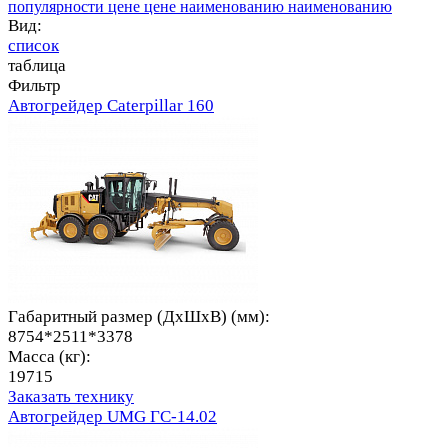
популярности
цене
цене
наименованию
наименованию
Вид:
список
таблица
Фильтр
Автогрейдер Caterpillar 160
Габаритный размер (ДхШхВ) (мм):
8754*2511*3378
Масса (кг):
19715
Заказать технику
Автогрейдер UMG ГС-14.02