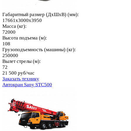
Габаритный размер (ДхШхВ) (мм):
17661x3000x3950
Масса (кг):
72000
Высота подъема (м):
108
Грузоподъемность (машины) (кг):
250000
Вылет стрелы (м):
72
21 500 руб/час
Заказать технику
Автокран Sany STC500