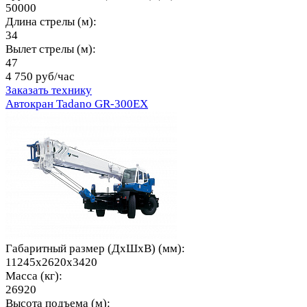
50000
Длина стрелы (м):
34
Вылет стрелы (м):
47
4 750 руб/час
Заказать технику
Автокран Tadano GR-300EX
Габаритный размер (ДхШхВ) (мм):
11245x2620x3420
Масса (кг):
26920
Высота подъема (м):