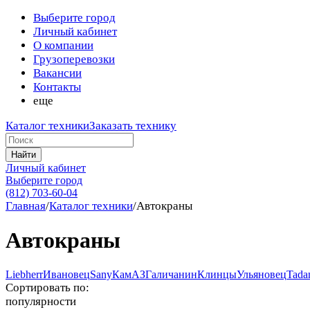
Выберите город
Личный кабинет
О компании
Грузоперевозки
Вакансии
Контакты
еще
Каталог техники
Заказать технику
Найти
Личный кабинет
Выберите город
(812) 703-60-04
Главная
/
Каталог техники
/
Автокраны
Автокраны
Liebherr
Ивановец
Sany
КамАЗ
Галичанин
Клинцы
Ульяновец
Tada
Сортировать по:
популярности