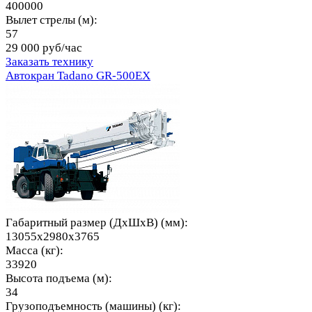
400000
Вылет стрелы (м):
57
29 000 руб/час
Заказать технику
Автокран Tadano GR-500EX
Габаритный размер (ДхШхВ) (мм):
13055x2980x3765
Масса (кг):
33920
Высота подъема (м):
34
Грузоподъемность (машины) (кг):