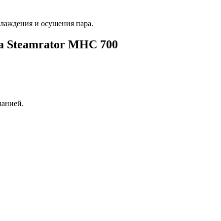
хлаждения и осушения пара.
а Steamrator MHC 700
панией.