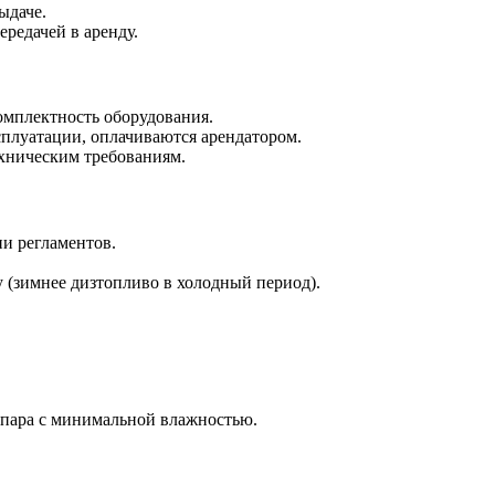
ыдаче.
редачей в аренду.
комплектность оборудования.
сплуатации, оплачиваются арендатором.
хническим требованиям.
и регламентов.
у (зимнее дизтопливо в холодный период).
 пара с минимальной влажностью.