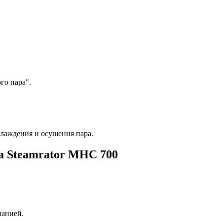
го пара".
хлаждения и осушения пара.
а Steamrator MHC 700
панией.