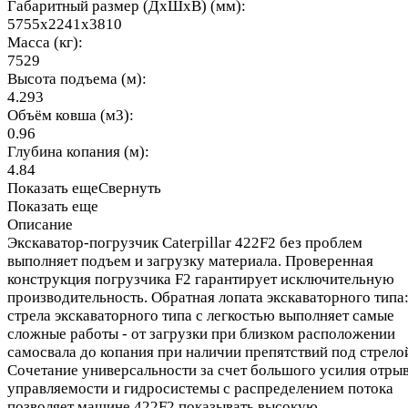
Габаритный размер (ДхШхВ) (мм):
5755x2241x3810
Масса (кг):
7529
Высота подъема (м):
4.293
Объём ковша (м3):
0.96
Глубина копания (м):
4.84
Показать еще
Свернуть
Показать еще
Описание
Экскаватор-погрузчик Caterpillar 422F2 без проблем
выполняет подъем и загрузку материала. Проверенная
конструкция погрузчика F2 гарантирует исключительную
производительность. Обратная лопата экскаваторного типа
стрела экскаваторного типа с легкостью выполняет самые
сложные работы - от загрузки при близком расположении
самосвала до копания при наличии препятствий под стрело
Сочетание универсальности за счет большого усилия отрыв
управляемости и гидросистемы с распределением потока
позволяет машине 422F2 показывать высокую